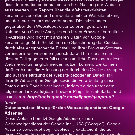
diese Informationen benutzen, um Ihre Nutzung der Website
auszuwerten, um Reports über die Websiteaktivitäten
zusammenzustellen und um weitere mit der Websitenutzung
und der Internetnutzung verbundene Dienstleistungen
gegenüber dem Websitebetreiber zu erbringen. Die im
Rahmen von Google Analytics von Ihrem Browser übermittelte
IP-Adresse wird nicht mit anderen Daten von Google
zusammengeführt. Sie können die Speicherung der Cookies
durch eine entsprechende Einstellung Ihrer Browser-Software
verhindern; wir weisen Sie jedoch darauf hin, dass Sie in
diesem Fall gegebenenfalls nicht sämtliche Funktionen dieser
Website vollumfänglich werden nutzen können. Sie können
darüber hinaus die Erfassung der durch das Cookie erzeugten
und auf Ihre Nutzung der Website bezogenen Daten (inkl.
Ihrer IP-Adresse) an Google sowie die Verarbeitung dieser
Daten durch Google verhindern, indem sie das unter dem
folgenden Link verfügbare Browser-Plugin herunterladen und
installieren:
http://tools.google.com/dlpage/gaoptout?
hl=de
Datenschutzerklärung für den Webanzeigendienst Google
Adsense
Diese Website benutzt Google Adsense, einen
Webanzeigendienst der Google Inc., USA ("Google"). Google
Adsense verwendet sog. "Cookies" (Textdateien), die auf
Ihrem Computer gespeichert werden und die eine Analyse der