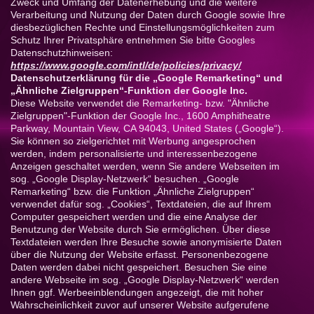
Zweck und Umfang der Datenerhebung und die weitere
Verarbeitung und Nutzung der Daten durch Google sowie Ihre
diesbezüglichen Rechte und Einstellungsmöglichkeiten zum
Schutz Ihrer Privatsphäre entnehmen Sie bitte Googles
Datenschutzhinweisen:
https://www.google.com/intl/de/policies/privacy/
Datenschutzerklärung für die „Google Remarketing“ und
„Ähnliche Zielgruppen“-Funktion der Google Inc.
Diese Website verwendet die Remarketing- bzw. "Ähnliche
Zielgruppen"-Funktion der Google Inc., 1600 Amphitheatre
Parkway, Mountain View, CA 94043, United States („Google“).
Sie können so zielgerichtet mit Werbung angesprochen
werden, indem personalisierte und interessenbezogene
Anzeigen geschaltet werden, wenn Sie andere Webseiten im
sog. „Google Display-Netzwerk“ besuchen. „Google
Remarketing“ bzw. die Funktion „Ähnliche Zielgruppen“
verwendet dafür sog. „Cookies“, Textdateien, die auf Ihrem
Computer gespeichert werden und die eine Analyse der
Benutzung der Website durch Sie ermöglichen. Über diese
Textdateien werden Ihre Besuche sowie anonymisierte Daten
über die Nutzung der Website erfasst. Personenbezogene
Daten werden dabei nicht gespeichert. Besuchen Sie eine
andere Webseite im sog. „Google Display-Netzwerk“ werden
Ihnen ggf. Werbeeinblendungen angezeigt, die mit hoher
Wahrscheinlichkeit zuvor auf unserer Website aufgerufene