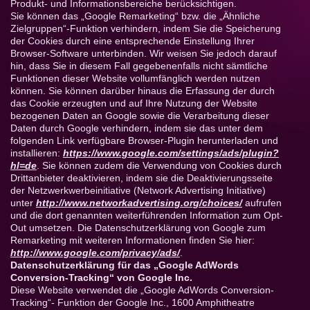
Produkt- und Informationsbereiche berücksichtigen.
Sie können das „Google Remarketing“ bzw. die „Ähnliche
Zielgruppen“-Funktion verhindern, indem Sie die Speicherung
der Cookies durch eine entsprechende Einstellung Ihrer
Browser-Software unterbinden. Wir weisen Sie jedoch darauf
hin, dass Sie in diesem Fall gegebenenfalls nicht sämtliche
Funktionen dieser Website vollumfänglich werden nutzen
können. Sie können darüber hinaus die Erfassung der durch
das Cookie erzeugten und auf Ihre Nutzung der Website
bezogenen Daten an Google sowie die Verarbeitung dieser
Daten durch Google verhindern, indem sie das unter dem
folgenden Link verfügbare Browser-Plugin herunterladen und
installieren:
https://www.google.com/settings/ads/plugin?
hl=de
. Sie können zudem die Verwendung von Cookies durch
Drittanbieter deaktivieren, indem sie die Deaktivierungsseite
der Netzwerkwerbeinitiative (Network Advertising Initiative)
unter
http://www.networkadvertising.org/choices/
aufrufen
und die dort genannten weiterführenden Information zum Opt-
Out umsetzen. Die Datenschutzerklärung von Google zum
Remarketing mit weiteren Informationen finden Sie hier:
http://www.google.com/privacy/ads/
.
Datenschutzerklärung für das „Google AdWords
Conversion-Tracking“ von Google Inc.
Diese Website verwendet die „Google AdWords Conversion-
Tracking“- Funktion der Google Inc., 1600 Amphitheatre