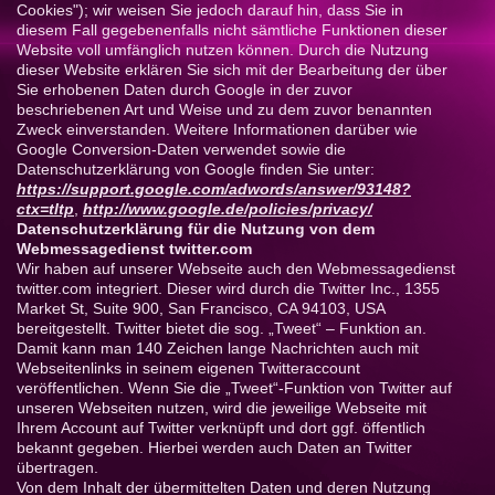
Cookies"); wir weisen Sie jedoch darauf hin, dass Sie in
diesem Fall gegebenenfalls nicht sämtliche Funktionen dieser
Website voll umfänglich nutzen können. Durch die Nutzung
dieser Website erklären Sie sich mit der Bearbeitung der über
Sie erhobenen Daten durch Google in der zuvor
beschriebenen Art und Weise und zu dem zuvor benannten
Zweck einverstanden. Weitere Informationen darüber wie
Google Conversion-Daten verwendet sowie die
Datenschutzerklärung von Google finden Sie unter:
https://support.google.com/adwords/answer/93148?
ctx=tltp
,
http://www.google.de/policies/privacy/
Datenschutzerklärung für die Nutzung von dem
Webmessagedienst twitter.com
Wir haben auf unserer Webseite auch den Webmessagedienst
twitter.com integriert. Dieser wird durch die Twitter Inc., 1355
Market St, Suite 900, San Francisco, CA 94103, USA
bereitgestellt. Twitter bietet die sog. „Tweet“ – Funktion an.
Damit kann man 140 Zeichen lange Nachrichten auch mit
Webseitenlinks in seinem eigenen Twitteraccount
veröffentlichen. Wenn Sie die „Tweet“-Funktion von Twitter auf
unseren Webseiten nutzen, wird die jeweilige Webseite mit
Ihrem Account auf Twitter verknüpft und dort ggf. öffentlich
bekannt gegeben. Hierbei werden auch Daten an Twitter
übertragen.
Von dem Inhalt der übermittelten Daten und deren Nutzung